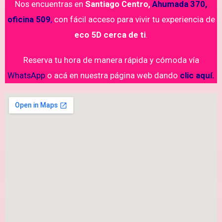
Nos encuentras en
Santiago Centro,
Ahumada 370,
oficina 509
,
con fácil acceso para vivir tu experiencia de
eco 5D cerca de ti
.
Reserva tu hora de manera rápida y cómoda vía
WhatsApp
o acá en nuestra página web dando
clic aquí.