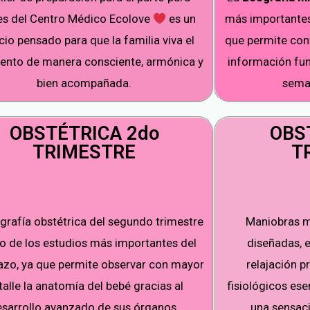
es del Centro Médico Ecolove
es un
más importantes 
io pensado para que la familia viva el
que permite con
ento de manera consciente, armónica y
información fun
bien acompañada.
seman
OBSTÉTRICA 2do
OBS
TRIMESTRE
T
grafía obstétrica del segundo trimestre
Maniobras m
o de los estudios más importantes del
diseñadas, e
zo, ya que permite observar con mayor
relajación 
talle la anatomía del bebé gracias al
fisiológicos ese
esarrollo avanzado de sus órganos.
una sensac