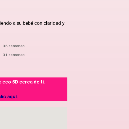
iendo a su bebé con claridad y
35 semanas
31 semanas
de
eco 5D cerca de ti
.
lic aquí.