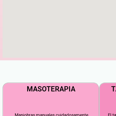
MASOTERAPIA
T
Maniobras manuales cuidadosamente
El t