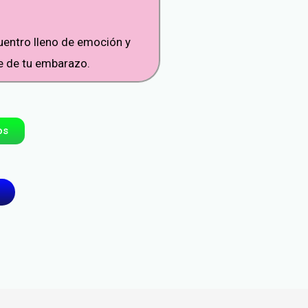
uentro lleno de emoción y
le de tu embarazo.
os