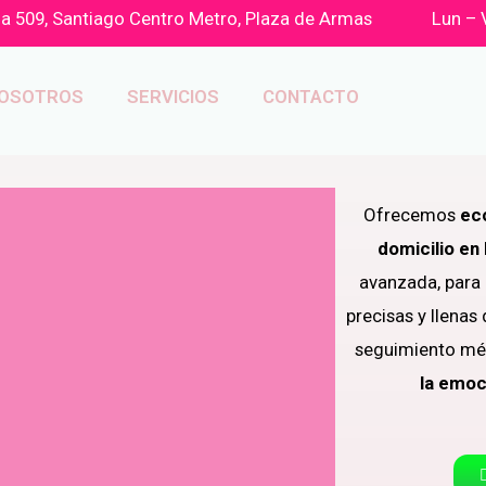
a 509, Santiago Centro Metro, Plaza de Armas
Lun – 
OSOTROS
SERVICIOS
CONTACTO
Ofrecemos
ec
domicilio en
avanzada, para
precisas y llenas
seguimiento m
la emoc