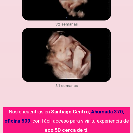
32 semanas
31 semanas
Nos encuentras en
Santiago Centro,
Ahumada 370,
oficina 509
,
con fácil acceso para vivir tu experiencia de
eco 5D cerca de ti
.