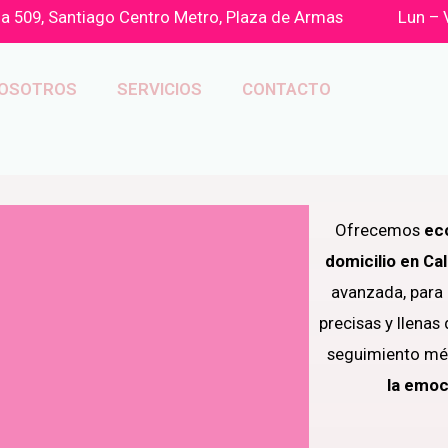
a 509, Santiago Centro Metro, Plaza de Armas
Lun – 
OSOTROS
SERVICIOS
CONTACTO
Ofrecemos
ec
domicilio en Ca
avanzada, para
precisas y llenas
seguimiento m
la emoc