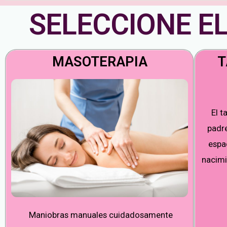
SELECCIONE EL
MASOTERAPIA
T
El t
padr
espac
nacimi
Maniobras manuales cuidadosamente