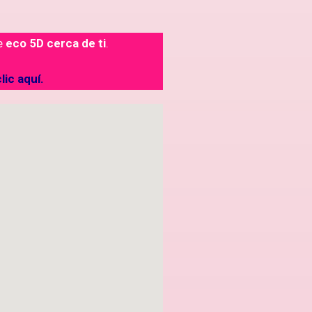
de
eco 5D cerca de ti
.
lic aquí.