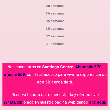
28 semanas
36 semanas
35 semanas
35 semanas
32 semanas
31 semanas
Nos encuentras en
Santiago Centro,
Ahumada 370,
oficina 509
,
con fácil acceso para vivir tu experiencia de
eco 5D cerca de ti
.
Reserva tu hora de manera rápida y cómoda vía
WhatsApp
o acá en nuestra página web dando
clic aquí.