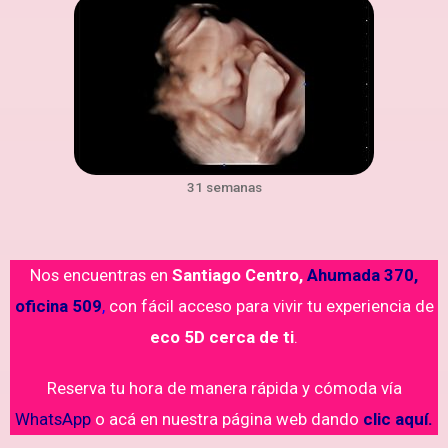
31 semanas
Nos encuentras en
Santiago Centro,
Ahumada 370,
oficina 509
,
con fácil acceso para vivir tu experiencia de
eco 5D cerca de ti
.
Reserva tu hora de manera rápida y cómoda vía
WhatsApp
o acá en nuestra página web dando
clic aquí.